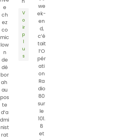
n
we
e
V
ek-
ch
o
en
ez
ir
d,
co
p
c’é
mic
l
tait
low
u
l’O
n
s
pér
de
ati
dé
on
bor
Ra
ah
dio
au
80
pos
sur
te
le
d’a
101.
dmi
8
nist
et
rat