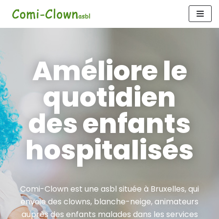
Aller
au
contenu
Améliore le
quotidien
des enfants
hospitalisés
Comi-Clown est une asbl située à Bruxelles, qui
envoie des clowns, blanche-neige, animateurs
auprès des enfants malades dans les services