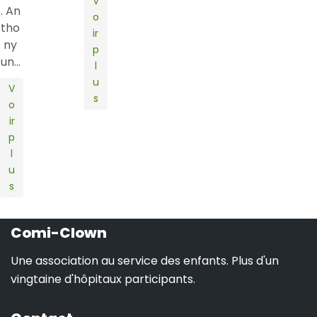
V
. An
o
tho
ir
ny
p
un…
l
u
V
s
o
ir
p
l
u
s
Comi-Clown
Une association au service des enfants. Plus d'un
vingtaine d'hôpitaux participants.