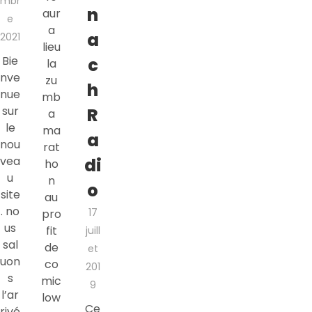
mbr
n
aur
e
a
a
2021
lieu
Bie
c
la
nve
zu
h
nue
mb
sur
R
a
le
ma
a
nou
rat
vea
di
ho
u
n
o
site
au
. no
17
pro
us
fit
juill
sal
de
et
uon
co
201
s
mic
9
l’ar
low
Ce
rivé