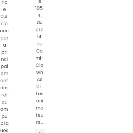
le
ric
105.
e
4,
qui
au
s’o
pro
ccu
fit
per
de
a
Co
pri
mi-
nci
Clo
pal
wn
em
As
ent
bl .
des
Les
rel
ani
ati
ma
ons
teu
pu
rs…
bliq
ues